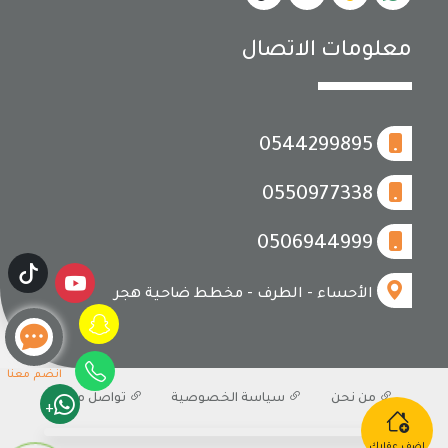
معلومات الاتصال
0544299895
0550977338
0506944999
الأحساء - الطرف - مخطط ضاحية هجر
انضم معنا
من نحن
سياسة الخصوصية
تواصل معنا
+
اضف عقارك