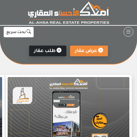
Ski
t
conten
بحث سريع
عرض عقار
طلب عقار