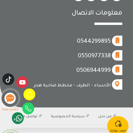
معلومات الاتصال
0544299895
0550977338
0506944999
الأحساء - الطرف - مخطط ضاحية هجر
انضم معنا
من نحن
سياسة الخصوصية
تواصل معنا
+
اضف عقارك