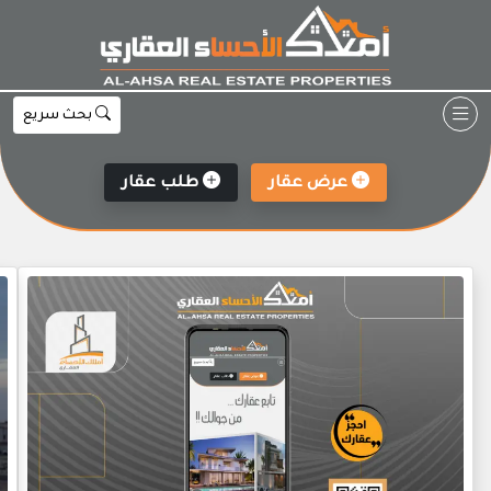
Ski
t
conten
بحث سريع
عرض عقار
طلب عقار