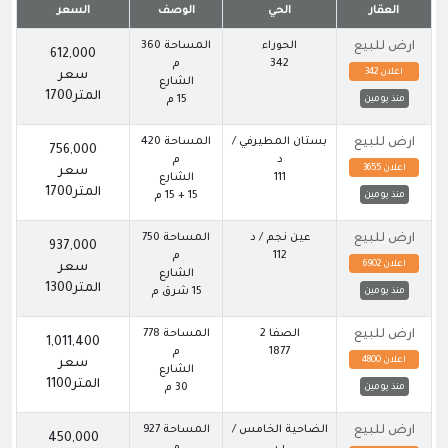
العقار
الحي
الوصف
السعر
ارض للبيع
الحوراء
المساحة 360
612,000
342
م
اعلان 342
سعر
الشارع
المتر1700
15 م
منذ يومين
ارض للبيع
بستان المطيرفي /
المساحة 420
756,000
د
م
اعلان 3655
سعر
111
الشارع
المتر1700
15 + 15 م
منذ يومين
ارض للبيع
عين نجم / د
المساحة 750
937,000
112
م
اعلان 6902
سعر
الشارع
المتر1300
15 شرق م
منذ يومين
ارض للبيع
الصفا 2
المساحة 778
1,011,400
1877
م
اعلان 4800
سعر
الشارع
المتر1100
30 م
منذ يومين
ارض للبيع
الضاحية الخامس /
المساحة 927
450,000
ب
م