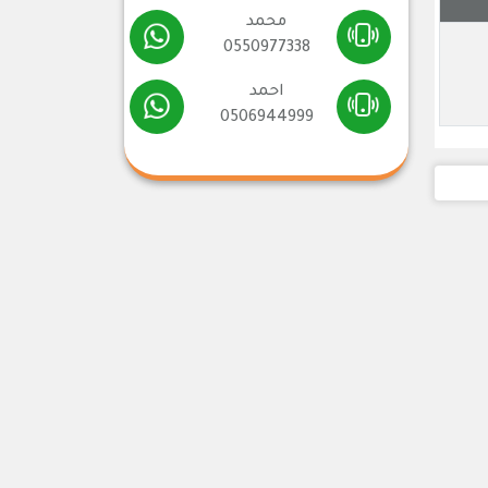
محمد
0550977338
احمد
0506944999