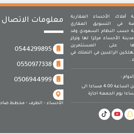
أملاك الأحساء العقارية
معلومات الاتصال
ة في التسويق العقاري
 حسب النظام السعودي وقد
دينة الأحساء مركزا لها وتركز
مها على المستثمرين
0544299895
لكين الراغبين في التملك في
 .
0550977338
لدوام :
0506944999
يوميا من الساعة 4:00 مساءا الى
الأحساء - الطرف - مخطط ضاحي