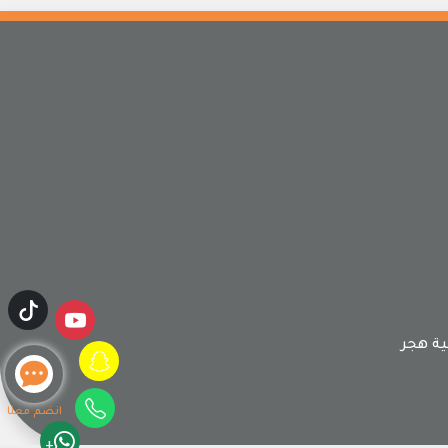
ة هجر
انضم معنا
+