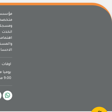
مؤسسة 
متخصص
ومسجلة
اتخذت م
اهتما
والمسته
الاحساء
اوقات ا
9:00 مساءا يوم الجمعة اجازة