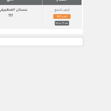
بستان المطيرفي 
ارض للبيع
111
اعلان 3655
منذ 15 ساعة