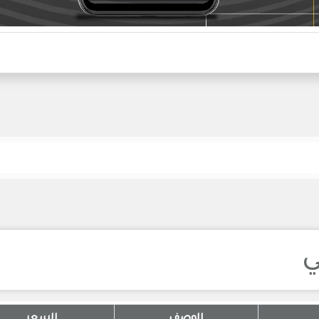
ي
الوصف
السعر