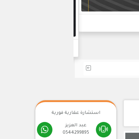
أحدث مشاريعنا في التط
استشارة عقارية فورية
عبد العزيز
0544299895