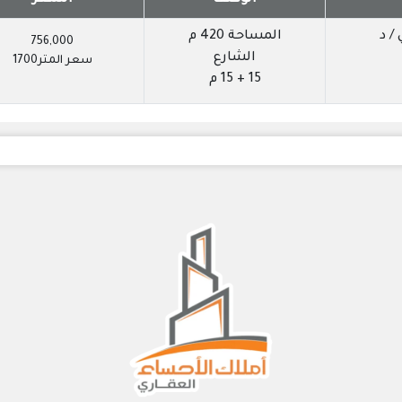
/ د
المساحة 420 م
756,000
الشارع
سعر المتر1700
15 + 15 م