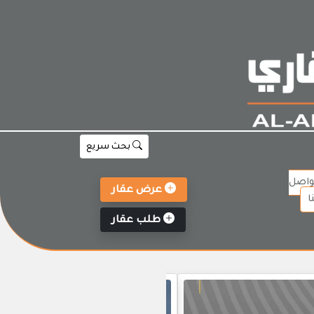
بحث سريع
واصل
عرض عقار
ا
طلب عقار