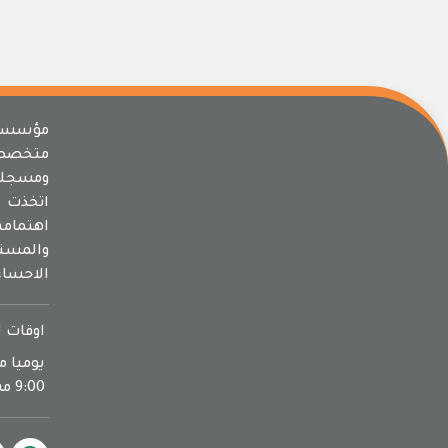
مؤسسة 
متخصص
ومسجلة
اتخذت م
اهتما
والمسته
الاحساء
اوقات ا
9:00 مساءا يوم الجمعة اجازة