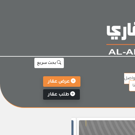
بحث سريع
واصل
عرض عقار
ا
طلب عقار