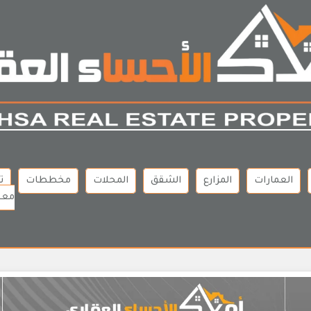
العمارات
المزارع
الشقق
المحلات
مخططات
ت
معن