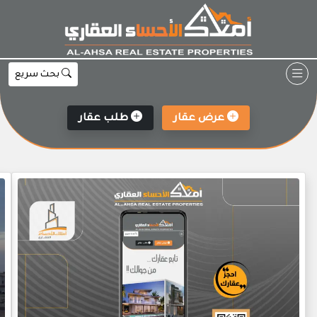
Ski
t
conten
بحث سريع
عرض عقار
طلب عقار