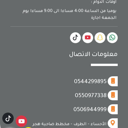
اوقات الدوام :
يوميا من الساعة 4:00 مساءا الى 9:00 مساءا يوم
الجمعة اجازة
معلومات الاتصال
0544299895
0550977338
0506944999
الأحساء - الطرف - مخطط ضاحية هجر