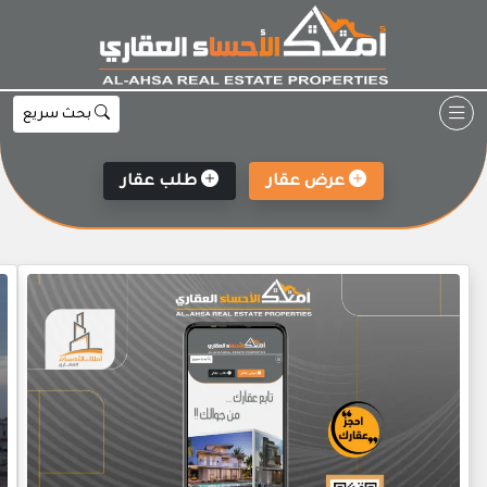
Ski
t
conten
بحث سريع
عرض عقار
طلب عقار