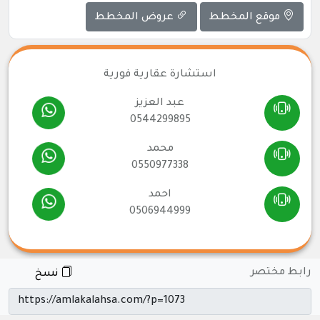
موقع المخطط
عروض المخطط
استشارة عقارية فورية
عبد العزيز
0544299895
محمد
0550977338
احمد
0506944999
رابط مختصر
نسخ