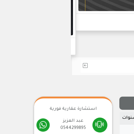
أحدث مشاريعنا في التط
استشارة عقارية فورية
عبد العزيز
0544299895