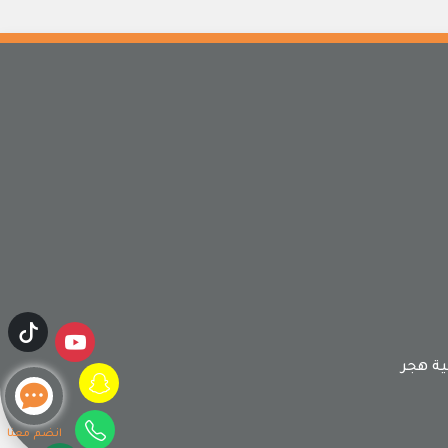
ة هجر
انضم معنا