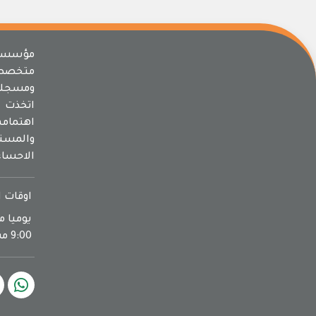
مؤسسة 
متخصص
ومسجلة
اتخذت م
اهتما
والمسته
الاحساء
اوقات ا
9:00 مساءا يوم الجمعة اجازة