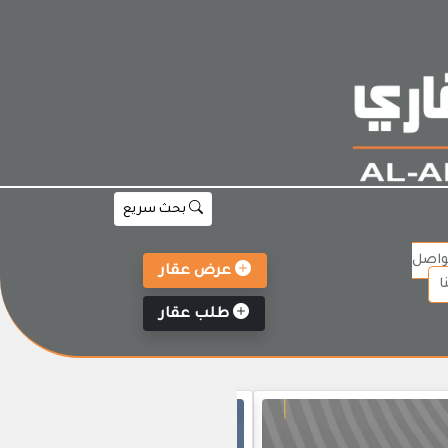
بحث سريع
واصل
عرض عقار
ا
طلب عقار