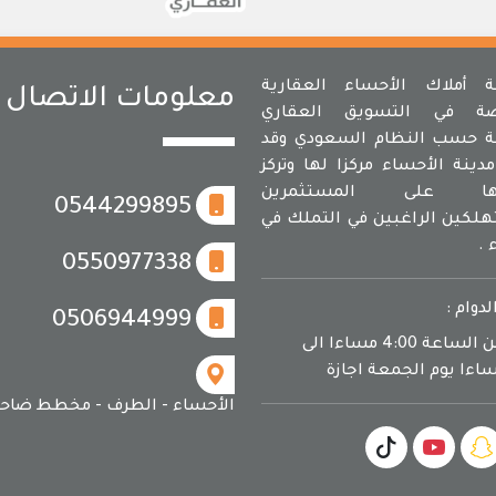
أملاك الأحساء العقارية
معلومات الاتصال
ة في التسويق العقاري
 حسب النظام السعودي وقد
دينة الأحساء مركزا لها وتركز
مها على المستثمرين
0544299895
لكين الراغبين في التملك في
 .
0550977338
لدوام :
0506944999
يوميا من الساعة 4:00 مساءا الى
الأحساء - الطرف - مخطط ضاحي