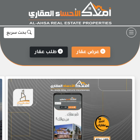
Ski
t
conten
بحث سريع
عرض عقار
طلب عقار