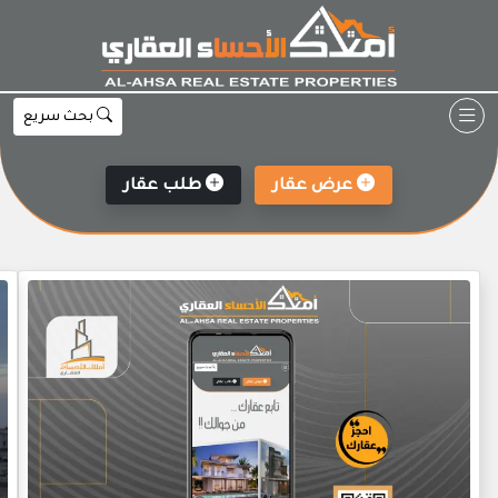
Ski
t
conten
بحث سريع
عرض عقار
طلب عقار