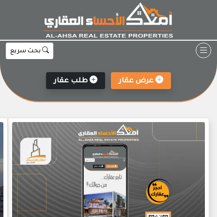
Ski
t
conten
بحث سريع
عرض عقار
طلب عقار