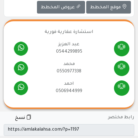
موقع المخطط
عروض المخطط
استشارة عقارية فورية
عبد العزيز
0544299895
محمد
0550977338
احمد
0506944999
رابط مختصر
نسخ