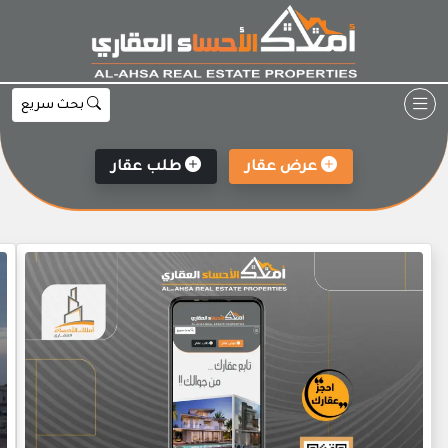
Ski
t
conten
بحث سريع
عرض عقار
طلب عقار