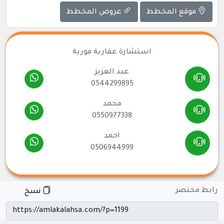
موقع المخطط
عروض المخطط
استشارة عقارية فورية
عبد العزيز
0544299895
محمد
0550977338
احمد
0506944999
رابط مختصر
نسخ