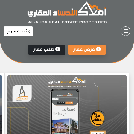
Ski
t
conten
بحث سريع
عرض عقار
طلب عقار