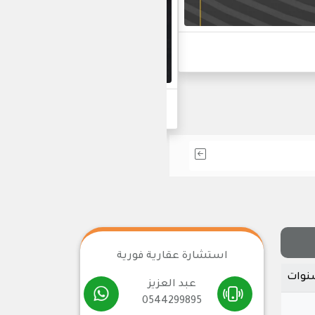
أحدث مشاريعنا في التط
استشارة عقارية فورية
عبد العزيز
0544299895