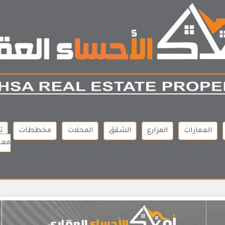
العمارات
المزارع
الشقق
المحلات
مخططات
ت
معن