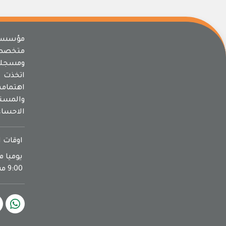
مؤسسة 
متخصص
ومسجلة
اتخذت م
اهتما
والمسته
الاحساء
اوقات ا
9:00 مساءا يوم الجمعة اجازة