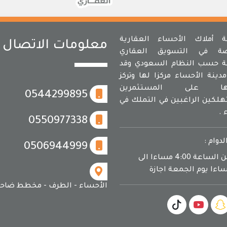
أملاك الأحساء العقارية
معلومات الاتصال
ة في التسويق العقاري
 حسب النظام السعودي وقد
دينة الأحساء مركزا لها وتركز
مها على المستثمرين
0544299895
لكين الراغبين في التملك في
 .
0550977338
لدوام :
0506944999
يوميا من الساعة 4:00 مساءا الى
الأحساء - الطرف - مخطط ضاحي