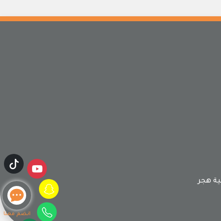
ة هجر
انضم معنا