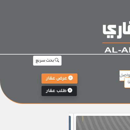
بحث سريع
واصل
عرض عقار
ا
طلب عقار