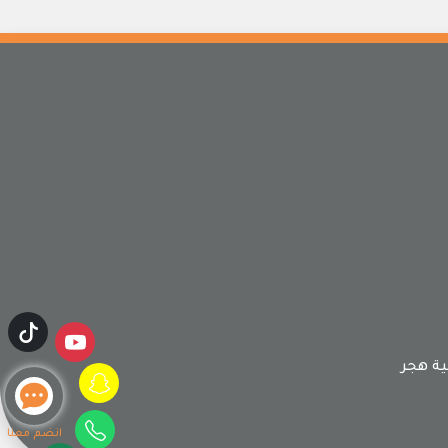
ة هجر
انضم معنا