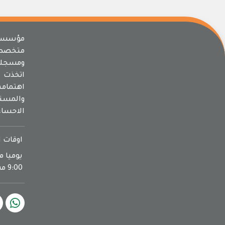
مؤسسة 
متخصص
ومسجلة
اتخذت م
اهتما
والمسته
الاحساء
اوقات ا
9:00 مساءا يوم الجمعة اجازة