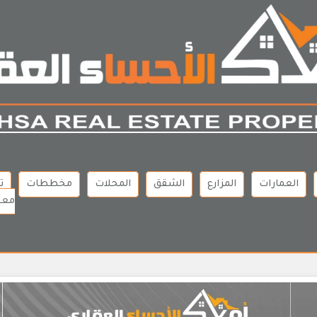
العمارات
المزارع
الشقق
المحلات
مخططات
ت
معن