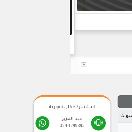
أحدث مشاريعنا في التط
استشارة عقارية فورية
عبد العزيز
0544299895