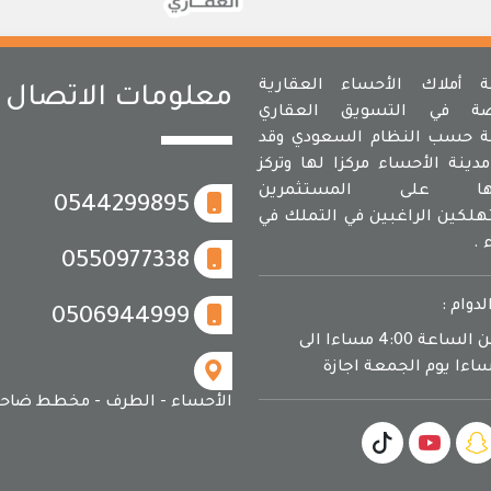
أملاك الأحساء العقارية
معلومات الاتصال
ة في التسويق العقاري
 حسب النظام السعودي وقد
دينة الأحساء مركزا لها وتركز
مها على المستثمرين
0544299895
لكين الراغبين في التملك في
 .
0550977338
لدوام :
0506944999
يوميا من الساعة 4:00 مساءا الى
الأحساء - الطرف - مخطط ضاحي