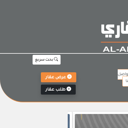
بحث سريع
واصل
عرض عقار
ا
طلب عقار