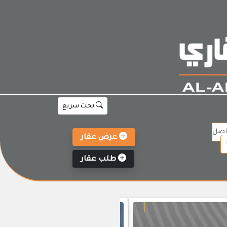
بحث سريع
اصل
عرض عقار
طلب عقار