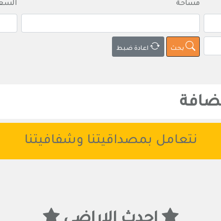
مساحة
السع
بحث
اعادة ضبط
مضافة
نتعامل بمصداقيتنا وشفافيتنا
احدث الاراضي