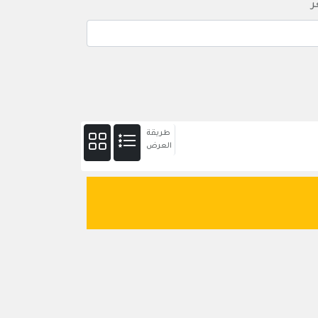
ر
طريقة
العرض