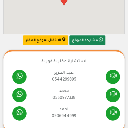
مشاركة الموقع
الانتقال لموقع العقار
استشارة عقارية فورية
عبد العزيز
0544299895
محمد
0550977338
احمد
0506944999