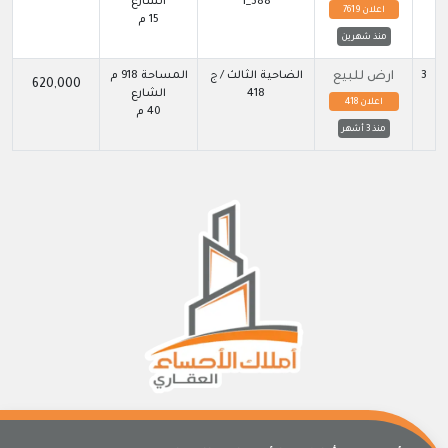
388_1
الشارع
اعلان 7619
15 م
منذ شهرين
3
ارض للبيع
الضاحية الثالث / ج
المساحة 918 م
620,000
418
الشارع
اعلان 418
40 م
منذ 3 أشهر