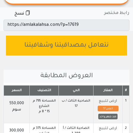
رابط مختصر
نسخ
نتعامل بمصداقيتنا وشفافيتنا
العروض المطابقة
#
العقار
الحي
التصنيف
السعر
1
ارض للبيع
الضاحية الثالث / ب
المساحة 795 م
550,000
17
الشارع
اعلان 17
سوم
15 * 8 م
منذ شهر واحد
2
ارض للبيع
الضاحية الثالث / أ
المساحة 375 م
300,000