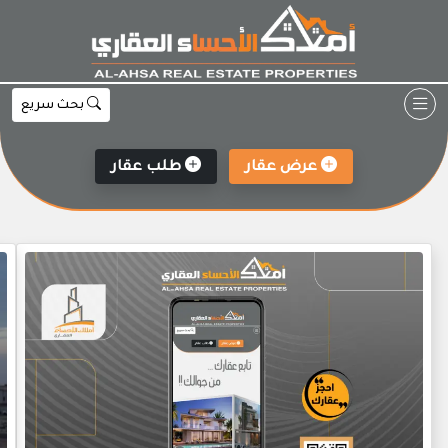
Ski
t
conten
بحث سريع
عرض عقار
طلب عقار