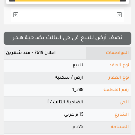
نصف أرض للبيع في حي الثالث بضاحية هجر
المواصفات
اعلان 7619 - منذ شهرين
نوع العقد
للبيع
نوع العقار
ارض / سكنية
رقم القطعة
388_1
الحي
الضاحية الثالث / أ
الشارع
15 م غربي
المساحة
375 م