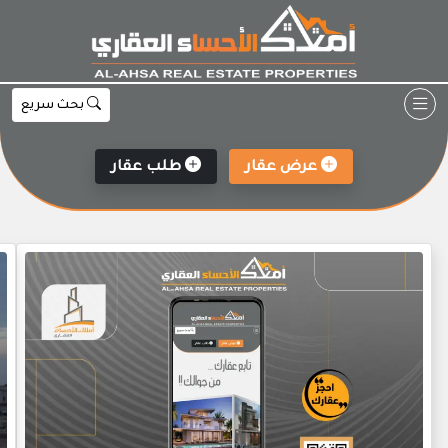
Ski
t
conten
بحث سريع
عرض عقار
طلب عقار