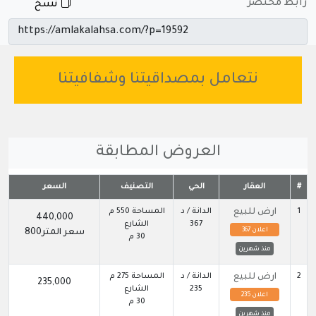
رابط مختصر
نسخ
نتعامل بمصداقيتنا وشفافيتنا
العروض المطابقة
#
العقار
الحي
التصنيف
السعر
1
ارض للبيع
الدانة / د
المساحة 550 م
440,000
367
الشارع
اعلان 367
سعر المتر800
30 م
منذ شهرين
2
ارض للبيع
الدانة / د
المساحة 275 م
235,000
235
الشارع
اعلان 235
30 م
منذ شهرين