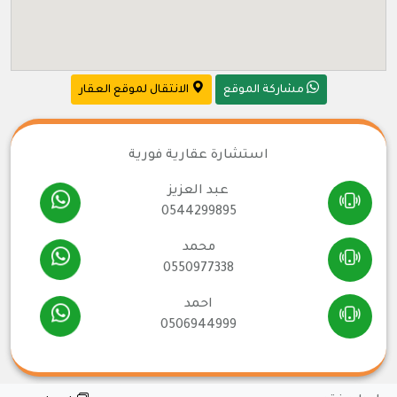
مشاركة الموقع
الانتقال لموقع العقار
استشارة عقارية فورية
عبد العزيز
0544299895
محمد
0550977338
احمد
0506944999