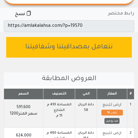
رابط مختصر
نسخ
نتعامل بمصداقيتنا وشفافيتنا
العروض المطابقة
#
العقار
الحي
التصنيف
السعر
1
ارض للبيع
دانة الريان
المساحة 493 م
591,600
58
الشارع
اعلان 58
سعر المتر1200
15 م
منذ يومين
2
ارض للبيع
دانة الريان
المساحة 480 م
624,000