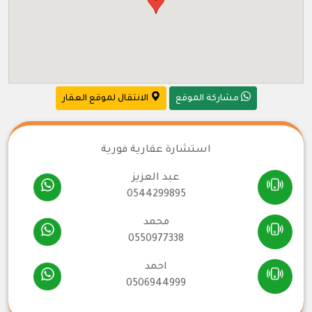
مشاركة الموقع
الانتقال لموقع العقار
استشارة عقارية فورية
عبد العزيز
0544299895
محمد
0550977338
احمد
0506944999