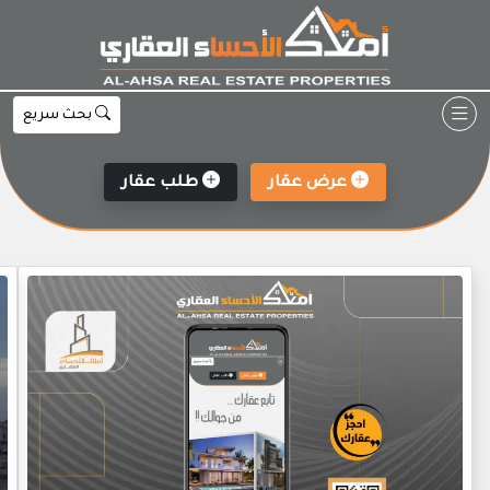
Ski
t
conten
بحث سريع
عرض عقار
طلب عقار