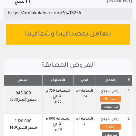
رابط مختصر
نسخ
نتعامل بمصداقيتنا وشفافيتنا
العروض المطابقة
#
العقار
الحي
التصنيف
السعر
1
ارض للبيع
اليمامة / د
المساحة 700 م
945,000
334
الشارع
اعلان 334
سعر المتر1300
30 م
منذ أسبوعين
2
ارض للبيع
اليمامة / د
المساحة 800 م
1,120,000
7
الشارع
اعلان 7
سعر المتر1400
40 م
منذ شهرين