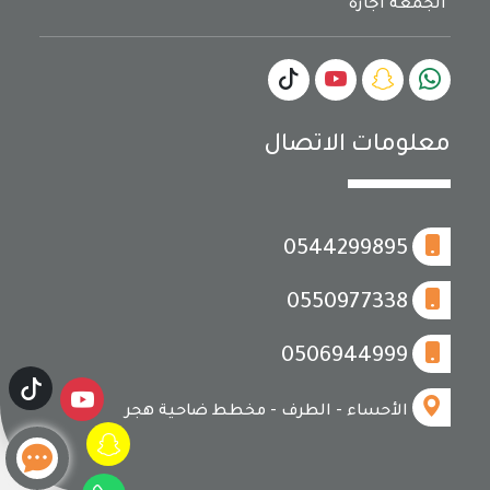
الجمعة اجازة
معلومات الاتصال
0544299895
0550977338
0506944999
الأحساء - الطرف - مخطط ضاحية هجر