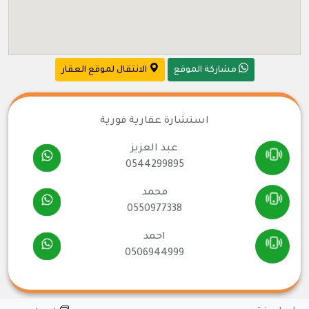
مشاركة الموقع
الانتقال لموقع العقار
استشارة عقارية فورية
عبد العزيز
0544299895
محمد
0550977338
احمد
0506944999