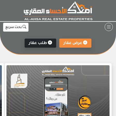
Ski
t
conten
بحث سريع
عرض عقار
طلب عقار