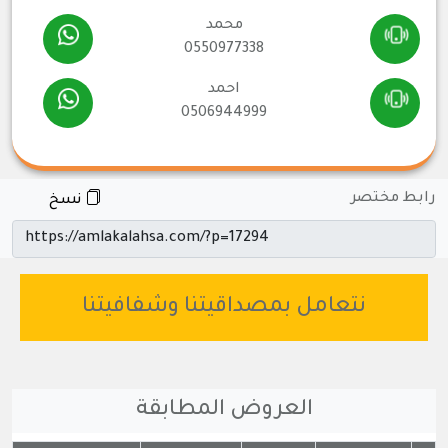
محمد
0550977338
احمد
0506944999
رابط مختصر
نسخ
نتعامل بمصداقيتنا وشفافيتنا
العروض المطابقة