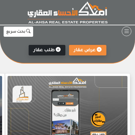
Ski
t
conten
بحث سريع
عرض عقار
طلب عقار