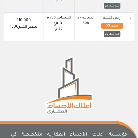
15 م
منذ شهرين
6
ارض للبيع
اليمامة / د
المساحة 700 م
910,000
308
الشارع
اعلان 308
سعر المتر1300
30 م
منذ شهرين
مؤسسة أملاك الأحساء العقارية متخصصة في