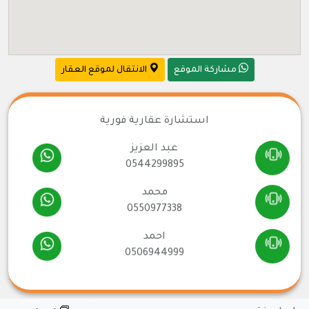
مشاركة الموقع
الانتقال لموقع العقار
استشارة عقارية فورية
عبد العزيز
0544299895
محمد
0550977338
احمد
0506944999