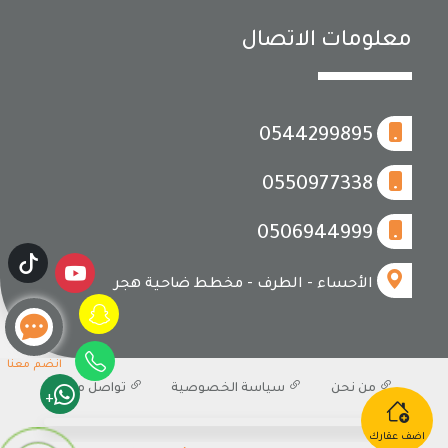
معلومات الاتصال
0544299895
0550977338
0506944999
الأحساء - الطرف - مخطط ضاحية هجر
انضم معنا
من نحن
سياسة الخصوصية
تواصل معنا
+
اضف عقارك