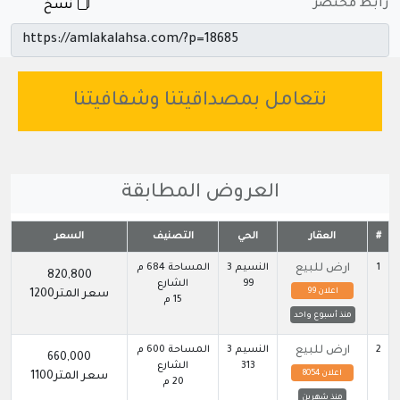
رابط مختصر
نسخ
نتعامل بمصداقيتنا وشفافيتنا
العروض المطابقة
#
العقار
الحي
التصنيف
السعر
1
ارض للبيع
النسيم 3
المساحة 684 م
820,800
99
الشارع
اعلان 99
سعر المتر1200
15 م
منذ أسبوع واحد
2
ارض للبيع
النسيم 3
المساحة 600 م
660,000
313
الشارع
اعلان 8054
سعر المتر1100
20 م
منذ شهرين