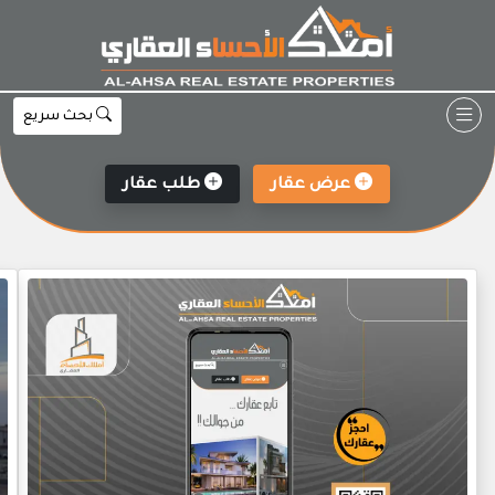
Ski
t
conten
بحث سريع
عرض عقار
طلب عقار