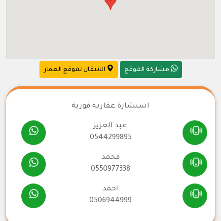
مشاركة الموقع
الانتقال لموقع العقار
استشارة عقارية فورية
عبد العزيز
0544299895
محمد
0550977338
احمد
0506944999