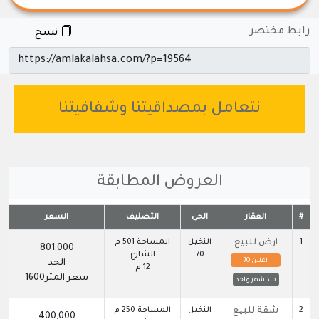
رابط مختصر
نسخ
نتعامل بمصداقيتنا وشفافيتنا
العروض المطابقة
#
العقار
الحي
التصنيف
السعر
1
ارض للبيع
النخيل
المساحة 501 م
801,000
70
الشارع
اعلان 70
الحد
12 م
سعر المتر1600
منذ شهر واحد
2
شقة للبيع
النخيل
المساحة 250 م
400,000