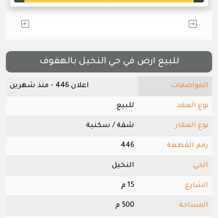
للبيع ارض في حي النخيل بالهفوف
المواصفات
اعلان 446 - منذ شهرين
نوع العقد
للبيع
نوع العقار
شقة / سكنية
رقم القطعة
446
الحي
النخيل
الشارع
15 م
المساحة
500 م