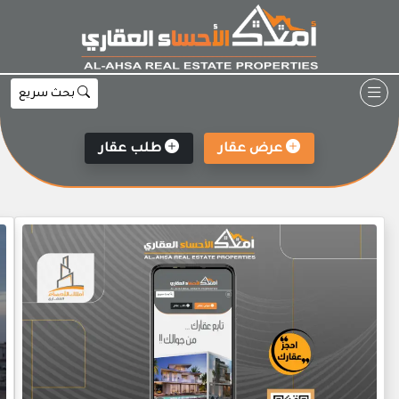
Ski
t
conten
بحث سريع
عرض عقار
طلب عقار