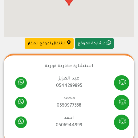
مشاركة الموقع
الانتقال لموقع العقار
استشارة عقارية فورية
عبد العزيز
0544299895
محمد
0550977338
احمد
0506944999