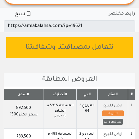
رابط مختصر
نسخ
نتعامل بمصداقيتنا وشفافيتنا
العروض المطابقة
#
العقار
الحي
التصنيف
السعر
1
ارض للبيع
المزروع 2
المساحة 595,5 م
892,500
64
الشارع
اعلان 64
سعر المتر1500
15 * 15 م
منذ شهر واحد
2
ارض للبيع
المزروع 2
المساحة 489 م
733,500