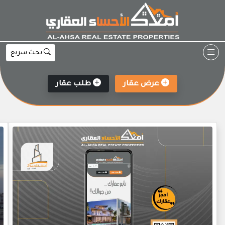
Ski
t
conten
بحث سريع
عرض عقار
طلب عقار