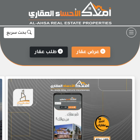
Ski
t
conten
بحث سريع
عرض عقار
طلب عقار