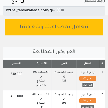
رابط مختصر
نسخ
نتعامل بمصداقيتنا وشفافيتنا
العروض المطابقة
#
العقار
الحي
التصنيف
السعر
1
ارض للبيع
جنوب الهفوف /
المساحة 495
630,000
ل
م
اعلان 423
423
الشارع
15 * 15 م
منذ 7 أيام
2
ارض للبيع
جنوب الهفوف /
المساحة 400
400,000
م
م
اعلان 298
298
الشارع
15 م
منذ شهرين