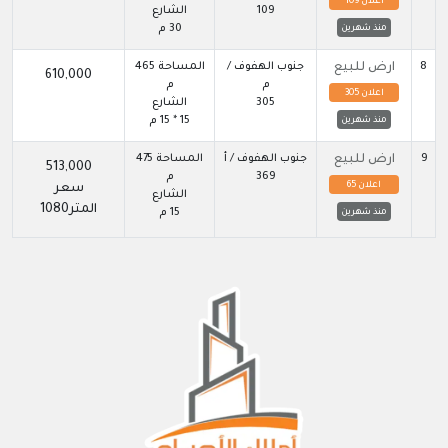
اعلان 109
109
الشارع
30 م
منذ شهرين
8
ارض للبيع
جنوب الهفوف /
المساحة 465
610,000
م
م
اعلان 305
305
الشارع
15 * 15 م
منذ شهرين
9
ارض للبيع
جنوب الهفوف / أ
المساحة 475
513,000
369
م
اعلان 65
سعر
الشارع
المتر1080
15 م
منذ شهرين