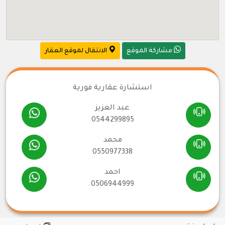
مشاركة الموقع
الانتقال لموقع العقار
استشارة عقارية فورية
عبد العزيز
0544299895
محمد
0550977338
احمد
0506944999