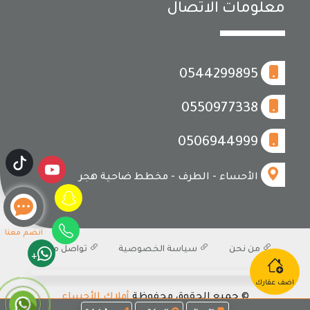
معلومات الاتصال
0544299895
0550977338
0506944999
الأحساء - الطرف - مخطط ضاحية هجر
انضم معنا
من نحن
سياسة الخصوصية
تواصل معنا
+
اضف عقارك
© جميع الحقوق محفوظة
أملاك الأحساء