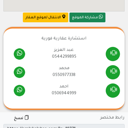
مشاركة الموقع
الانتقال لموقع العقار
استشارة عقارية فورية
عبد العزيز
0544299895
محمد
0550977338
احمد
0506944999
رابط مختصر
نسخ