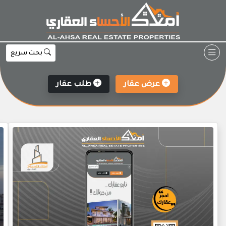
Ski
t
conten
بحث سريع
عرض عقار
طلب عقار