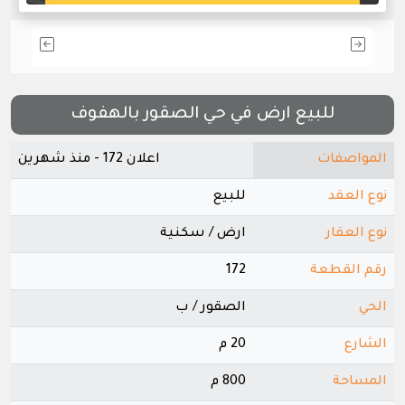
للبيع ارض في حي الصقور بالهفوف
المواصفات
اعلان 172 - منذ شهرين
نوع العقد
للبيع
نوع العقار
ارض / سكنية
رقم القطعة
172
الحي
الصقور / ب
الشارع
20 م
المساحة
800 م