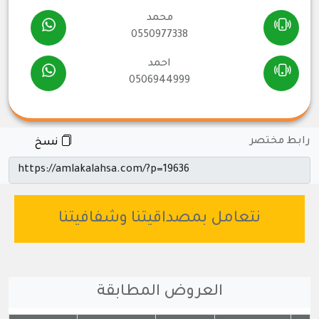
محمد
0550977338
احمد
0506944999
رابط مختصر
نسخ
نتعامل بمصداقيتنا وشفافيتنا
العروض المطابقة