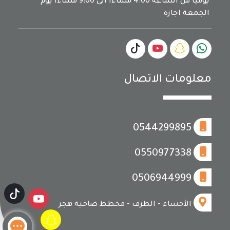
يوميا من الساعة 4:00 مساءا الى 9:00 مساءا يوم
الجمعة اجازة
معلومات الاتصال
0544299895
0550977338
0506944999
الأحساء - الطرف - مخطط ضاحية هجر