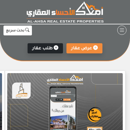
Ski
t
conten
بحث سريع
عرض عقار
طلب عقار