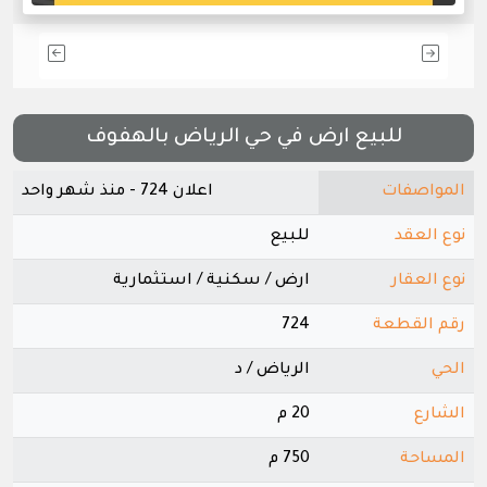
للبيع ارض في حي الرياض بالهفوف
المواصفات
اعلان 724 - منذ شهر واحد
نوع العقد
للبيع
نوع العقار
ارض / سكنية / استثمارية
رقم القطعة
724
الحي
الرياض / د
الشارع
20 م
المساحة
750 م