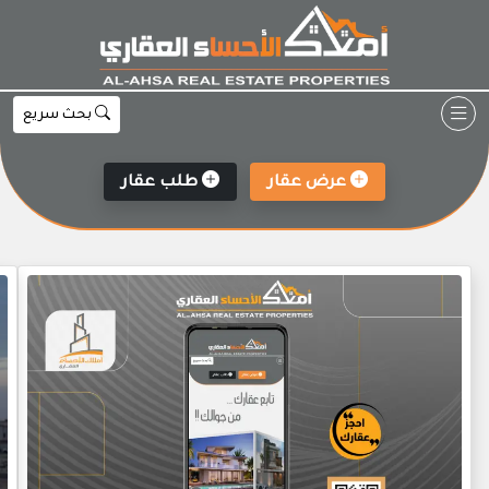
Ski
t
conten
بحث سريع
عرض عقار
طلب عقار