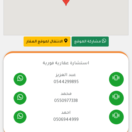
مشاركة الموقع
الانتقال لموقع العقار
استشارة عقارية فورية
عبد العزيز
0544299895
محمد
0550977338
احمد
0506944999