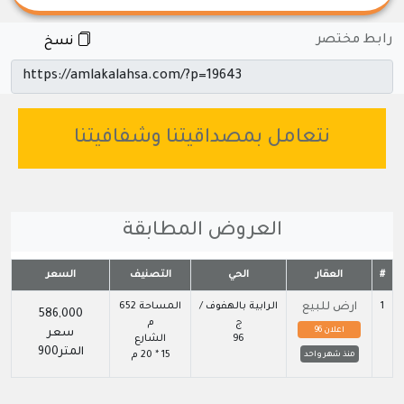
رابط مختصر
نسخ
نتعامل بمصداقيتنا وشفافيتنا
العروض المطابقة
#
العقار
الحي
التصنيف
السعر
1
ارض للبيع
الرابية بالهفوف /
المساحة 652
586,000
ج
م
اعلان 96
سعر
96
الشارع
المتر900
15 * 20 م
منذ شهر واحد