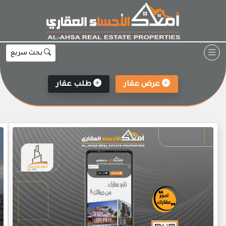
Ski
t
conten
بحث سريع
عرض عقار
طلب عقار