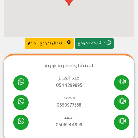
مشاركة الموقع
الانتقال لموقع العقار
استشارة عقارية فورية
عبد العزيز
0544299895
محمد
0550977338
احمد
0506944999