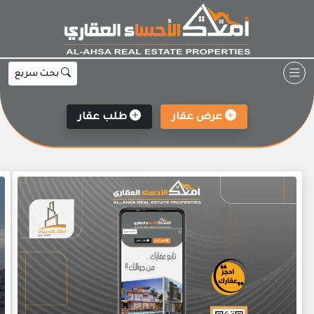
Ski
t
conten
بحث سريع
عرض عقار
طلب عقار