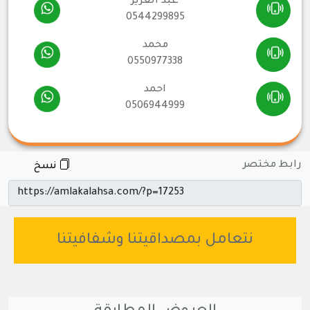
عبد العزيز
0544299895
محمد
0550977338
احمد
0506944999
رابط مختصر
نسخ
نتعامل بمصداقيتنا وشفافيتنا