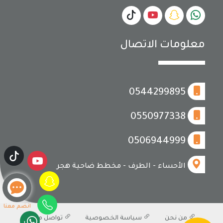
معلومات الاتصال
0544299895
0550977338
0506944999
الأحساء - الطرف - مخطط ضاحية هجر
انضم معنا
من نحن
سياسة الخصوصية
تواصل معنا