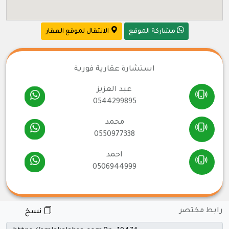
مشاركة الموقع
الانتقال لموقع العقار
استشارة عقارية فورية
عبد العزيز
0544299895
محمد
0550977338
احمد
0506944999
رابط مختصر
نسخ