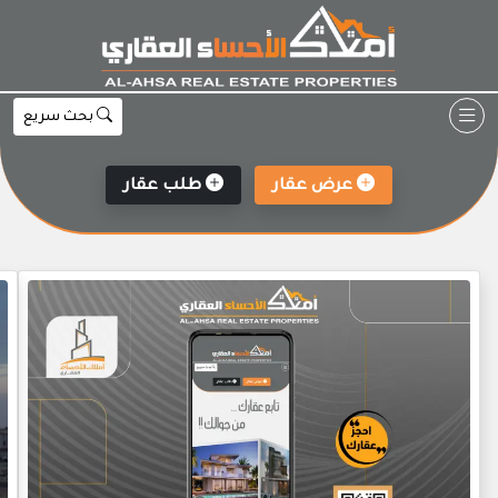
Ski
t
conten
بحث سريع
عرض عقار
طلب عقار