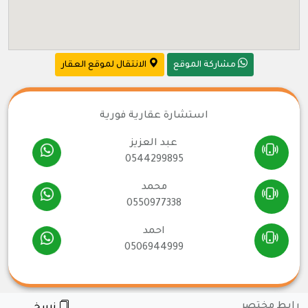
مشاركة الموقع
الانتقال لموقع العقار
استشارة عقارية فورية
عبد العزيز
0544299895
محمد
0550977338
احمد
0506944999
رابط مختصر
نسخ