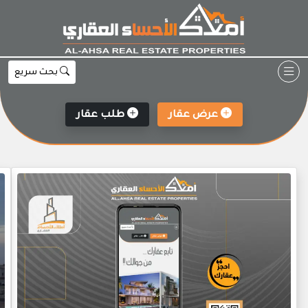
Ski
t
conten
بحث سريع
عرض عقار
طلب عقار