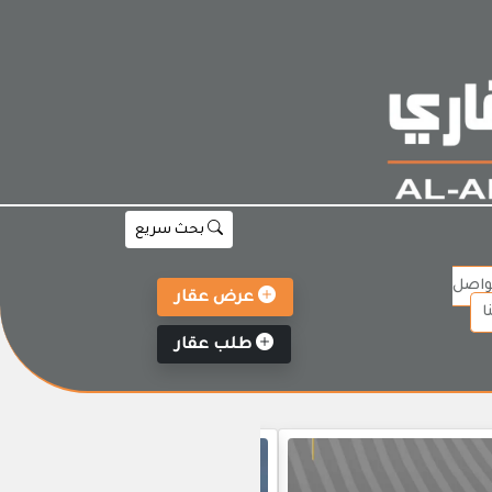
بحث سريع
واصل
عرض عقار
ا
طلب عقار