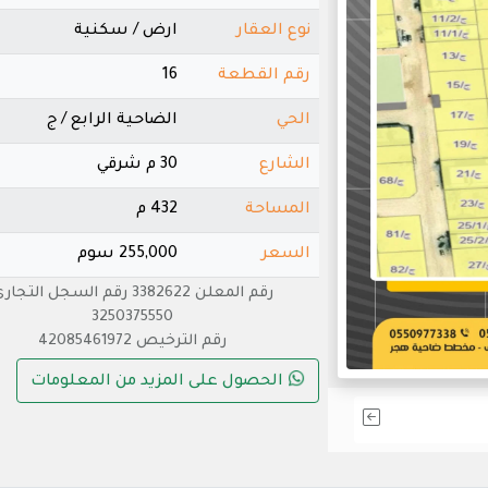
نوع العقار
ارض / سكنية
رقم القطعة
16
الحي
الضاحية الرابع / ج
الشارع
30 م شرقي
المساحة
432 م
السعر
255,000 سوم
رقم المعلن 3382622 رقم السجل التجا
3250375550
رقم الترخيص 42085461972
الحصول على المزيد من المعلومات