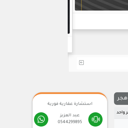
أحدث مشاريعنا في التط
 هجر
استشارة عقارية فورية
عبد العزيز
0544299895