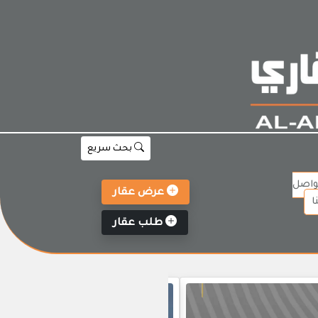
بحث سريع
واصل
عرض عقار
ا
طلب عقار