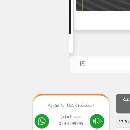
أحدث مشاريعنا في التط
ية
استشارة عقارية فورية
عبد العزيز
0544299895