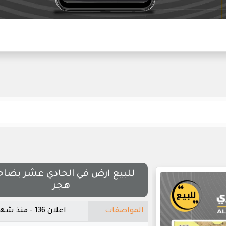
للبيع ارض في الحادي عشر بضاح
هجر
المواصفات
اعلان 136 - منذ شهر واحد