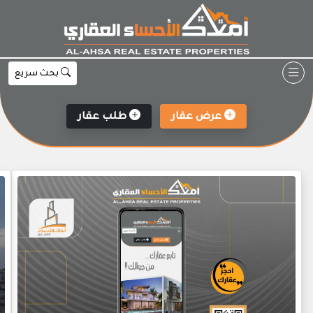
Ski
t
conten
بحث سريع
عرض عقار
طلب عقار