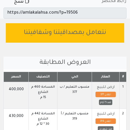
رابط مختصر
نسخ
نتعامل بمصداقيتنا وشفافيتنا
العروض المطابقة
#
العقار
الحي
التصنيف
السعر
1
ارض للبيع
منسوب التعليم / ب
المساحة 460 م
400,000
377
الشارع
اعلان 377
15 م
منذ 5 أيام
2
ارض للبيع
منسوب التعليم / أ
المساحة 442 م
430,000
319
الشارع
اعلان 319
30 * 12 م
منذ شهرين