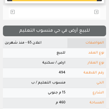
للبيع أرض في حي منسوب التعليم
المواصفات
اعلان 65 - منذ شهرين
نوع العقد
للبيع
نوع العقار
ارض / سكنية
رقم القطعة
494
الحي
منسوب التعليم / ب
الشارع
15 م جنوبي
المساحة
460 م