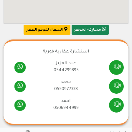
مشاركة الموقع
الانتقال لموقع العقار
استشارة عقارية فورية
عبد العزيز
0544299895
محمد
0550977338
احمد
0506944999