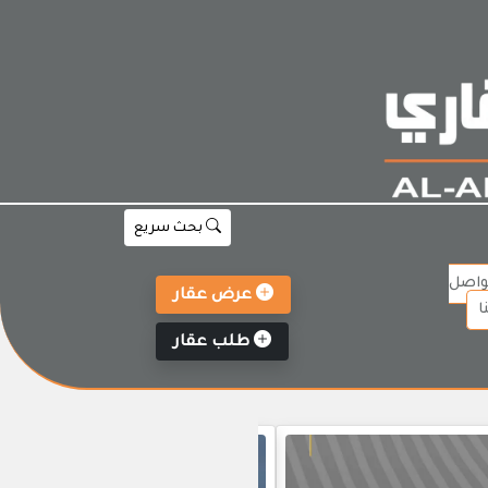
بحث سريع
واصل
عرض عقار
ا
طلب عقار