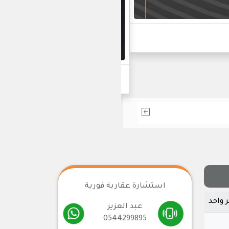
أحدث مشاريعنا في التط
استشارة عقارية فورية
عبد العزيز
0544299895