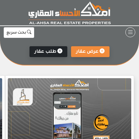
Ski
t
conten
بحث سريع
عرض عقار
طلب عقار