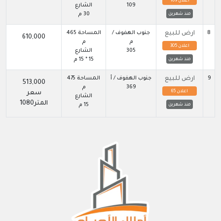
اعلان 109
109
الشارع
30 م
منذ شهرين
8
ارض للبيع
جنوب الهفوف /
المساحة 465
610,000
م
م
اعلان 305
305
الشارع
15 * 15 م
منذ شهرين
9
ارض للبيع
جنوب الهفوف / أ
المساحة 475
513,000
369
م
اعلان 65
سعر
الشارع
المتر1080
15 م
منذ شهرين