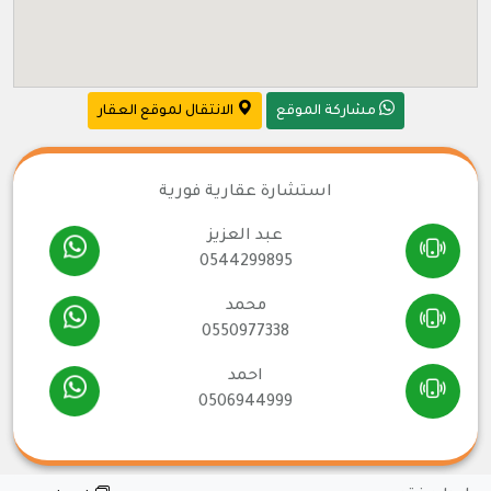
مشاركة الموقع
الانتقال لموقع العقار
استشارة عقارية فورية
عبد العزيز
0544299895
محمد
0550977338
احمد
0506944999