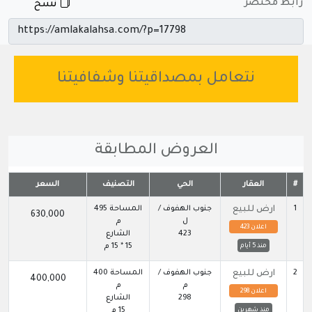
رابط مختصر
نسخ
نتعامل بمصداقيتنا وشفافيتنا
العروض المطابقة
#
العقار
الحي
التصنيف
السعر
1
ارض للبيع
جنوب الهفوف /
المساحة 495
630,000
ل
م
اعلان 423
423
الشارع
15 * 15 م
منذ 5 أيام
2
ارض للبيع
جنوب الهفوف /
المساحة 400
400,000
م
م
اعلان 298
298
الشارع
15 م
منذ شهرين