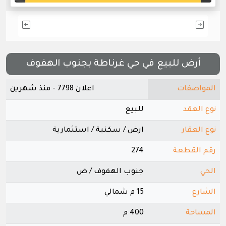
أرض للبيع في حي غرناطة بجنوب الهفوف
المواصفات
اعلان 7798 - منذ شهرين
نوع العقد
للبيع
نوع العقار
ارض / سكنية / استثمارية
رقم القطعة
274
الحي
جنوب الهفوف / ض
الشارع
15 م شمالي
المساحة
400 م