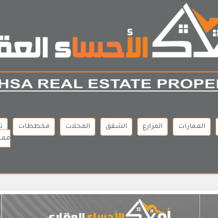
العمارات
المزارع
الشقق
المحلات
مخططات
ت
معن