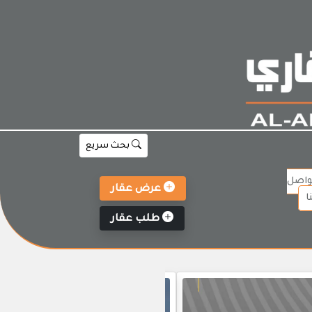
بحث سريع
واصل
عرض عقار
ا
طلب عقار