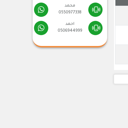
محمد
0550977338
احمد
0506944999