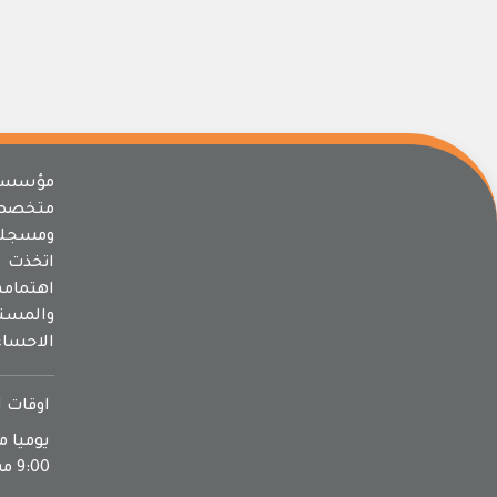
مؤسسة 
متخصص
ومسجلة
اتخذت م
اهتما
والمسته
الاحساء
اوقات ا
9:00 مساءا يوم الجمعة اجازة