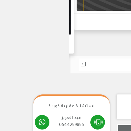
أحدث مشاريعنا في التط
استشارة عقارية فورية
عبد العزيز
0544299895