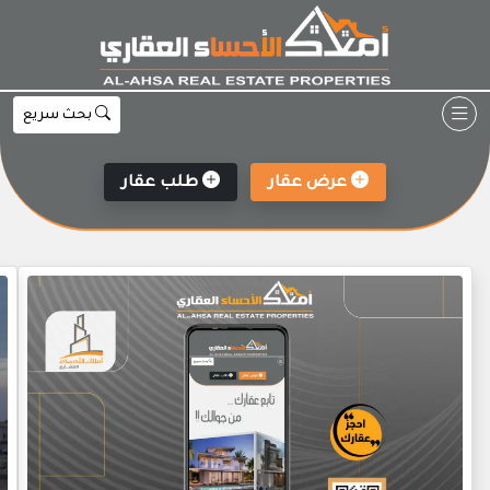
Ski
t
conten
بحث سريع
عرض عقار
طلب عقار