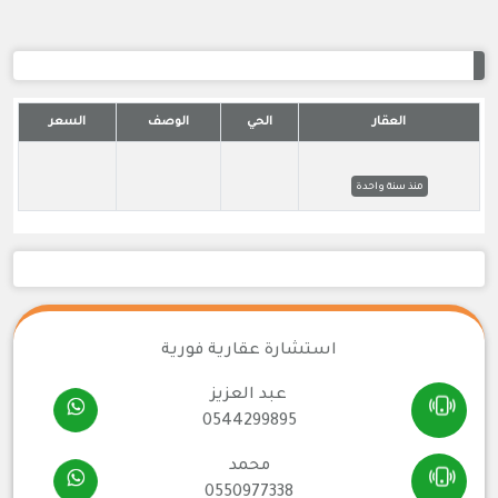
العقار
الحي
الوصف
السعر
منذ سنة واحدة
استشارة عقارية فورية
عبد العزيز
0544299895
محمد
0550977338